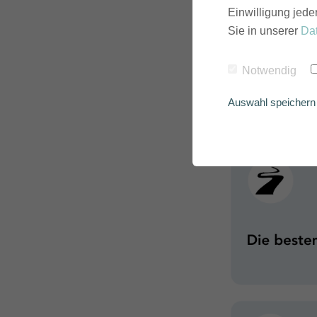
Einwilligung jede
Restaurants, Bars, Shops
Angebot auch erstmal er
Sie in unserer
Da
Deshalb findest du in u
Notwendig
zum
Mountainbiken und
du brauchst steckt in e
Auswahl speichern