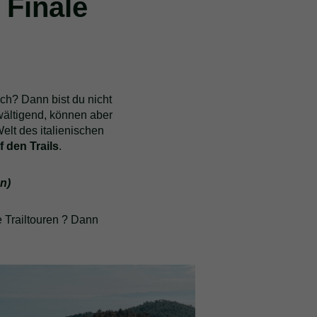
 Finale
ch? Dann bist du nicht
rwältigend, können aber
elt des italienischen
 den Trails
.
n)
e Trailtouren ? Dann