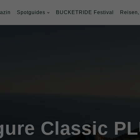
azin
Spotguides
BUCKETRIDE Festival
Reisen,
evel 2)
igure Classic P