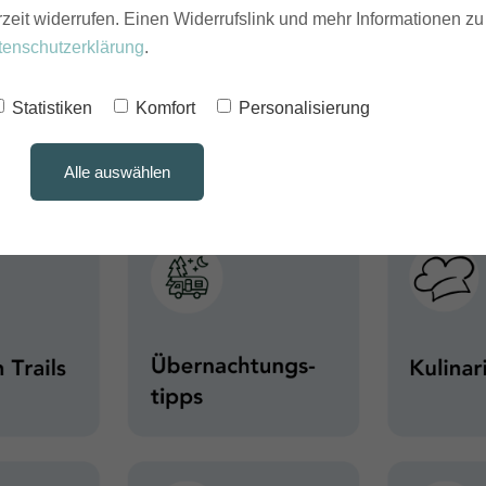
rzeit widerrufen. Einen Widerrufslink und mehr Informationen z
, Shuttle- und Guidingservices und das Meer natürlich auch. Al
schlagend sein, wenn man sich noch nicht so gut auskennt.
tenschutzerklärung
.
nserem digitalen
Spotguide Finale Ligure Classic PLUS
alle w
Statistiken
Komfort
Personalisierung
 Campen in Finale Ligure
. Eine konkrete Anleitung für deinen
inem
interaktiven PDF für's Handy.
Alle auswählen