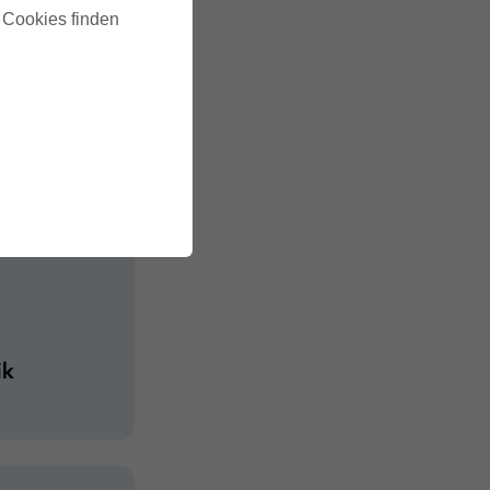
u Cookies finden
lerdings kann das riesige
ichtigen Informationen
 Bike Trip also. Alles was