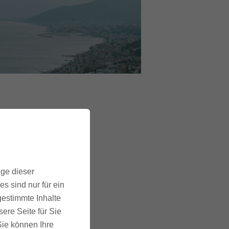
btesten und bekanntesten
ind enorm. Es wird
ige dieser
italienischen Dolce Vita
s sind nur für ein
Enduro Mountainbike
gestimmte Inhalte
mmer eine gute Wahl.
ere Seite für Sie
 Sie können Ihre
Einkaufsmöglichkeiten,