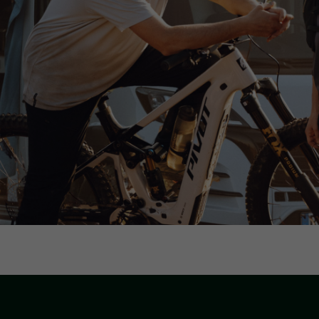
vel 3)
 3)
3)