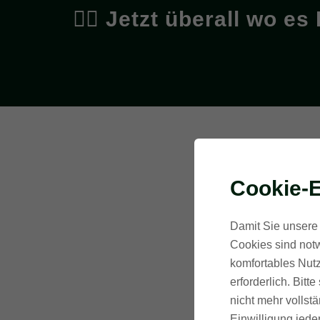
👉🏻 Jetzt überall wo e
Cookie-E
Damit Sie unsere 
Cookies sind notw
komfortables Nutz
erforderlich. Bit
nicht mehr vollstä
Einwilligung jede