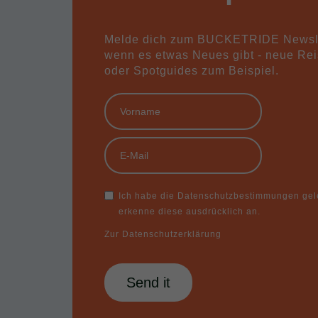
Melde dich zum BUCKETRIDE Newslet
wenn es etwas Neues gibt - neue Rei
oder Spotguides zum Beispiel.
Ich habe die Datenschutzbestimmungen ge
erkenne diese ausdrücklich an.
Zur Datenschutzerklärung
Send it