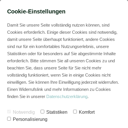
Cookie-Einstellungen
Damit Sie unsere Seite vollständig nutzen können, sind
Cookies erforderlich. Einige dieser Cookies sind notwendig,
damit unsere Seite überhaupt funktioniert, andere Cookies
All Termine 2026
Was sind Spotguides?
Level Einteilung
sind nur für ein komfortables Nutzungserlebnis, unsere
Statistiken oder für besonders auf Sie abgestimmte Inhalte
erforderlich. Bitte stimmen Sie all unseren Cookies zu und
BUCKETRIDE Festival 2026
Alle Spotguides
Wer wir sind
beachten Sie, dass unsere Seite für Sie nicht mehr
vollständig funktioniert, wenn Sie in einige Cookies nicht
Winter Edition - Skibike Camp
Spotguides Gutschein verschenken
Podcast
einwilligen. Sie können Ihre Einwilligung jederzeit widerrufen.
Einen Widerrufslink und mehr Informationen zu Cookies
finden Sie in unserer
Datenschutzerklärung
.
Finale Ligure Community Camp
Spotguide Preview - Blick in den Guide
Packliste | Ausrüstungstipps
Die Level
Notwendig
Statistiken
Komfort
MTB Reise Toskana
FREE - Bayerischer Wald sponsored by Arberl
Gutschein kaufen
Einordnung
Personalisierung