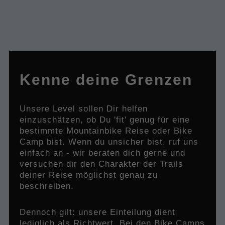
Kilometer: 25 bis 55 km
Höhenmeter: 600 bis 1300 Hm
Geländeform: bergig bis hochalpin mit sehr langen
Anstiegen, auch Trail-Uphills
Kenne deine Grenzen
Tempo: mittel bis teilweise hoch
Unsere Level sollen Dir helfen
einzuschätzen, ob Du 'fit' genug für eine
bestimmte Mountainbike Reise oder Bike
Camp bist. Wenn du unsicher bist, ruf uns
einfach an - wir beraten dich gerne und
versuchen dir den Charakter der Trails
deiner Reise möglichst genau zu
beschreiben.
​Dennoch gilt: unsere Einteilung dient
lediglich als Richtwert. Bei den Bike Camps