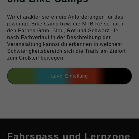
Frauen Bike Camp Reschensee
Toskana Piombino & Campiglia (Level 3)
Wir charakterisieren die Anforderungen für das
Frauen Bike Camp Oberammergau
Toskana Piombino, Campiglia & Massa Maritti
jeweilige Bike Camp bzw. die MTB Reise nach
den Farben Grün, Blau, Rot und Schwarz. Je
nach Farbverlauf in der Beschreibung der
Toskana Massa Marittima (Level 3)
Veranstaltung kannst du erkennen in welchem
Schwierigkeitsbereich sich die Trails am Zielort
zum Großteil bewegen.
Toskana Isola del Giglio (Level 3)
Level Einteilung
Toskana Isola d'Elba Tagestrip von Piombino (
Toskana Monte Argentario (Level 3)
Toskana Monte Argentario & Isola del Giglio (
Fahrspass und Lernzone