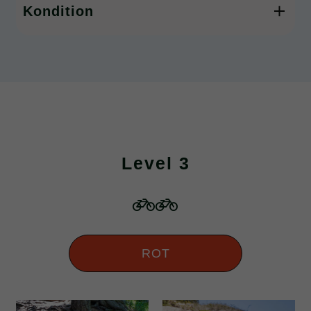
Kondition
Kilometer: 15 bis 25 km
Höhenmeter: 300 bis zu 600 Hm
Geländeform: hügelig, auch längere Anstiege
möglich
Level 3
Tempo: niedrig bis mittel
ROT