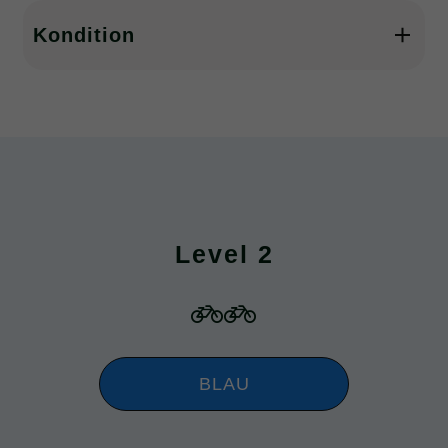
Kondition
Kilometer: 10 bis 20 km
Höhenmeter: 200 bis zu 400 Hm
Geländeform: hügelig, auch längere Anstiege
möglich
Level 2
Tempo: niedrig
BLAU