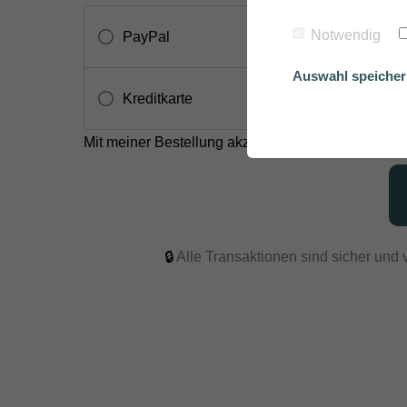
Notwendig
PayPal
Auswahl speiche
Kreditkarte
Mit meiner Bestellung akzeptiere ich die
AGB
.
🔒
Alle Transaktionen sind sicher und v