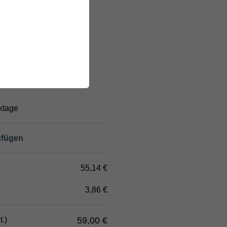
ns eine Mail an
 & wir schicken dir den
Format zu.
 auf alle verfügbaren
endet werden.
rktage
ufügen
55,14 €
3,86 €
t
.)
59,00 €