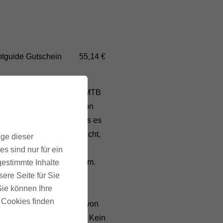
otguide Gutschein
55,14 €
lle Urlaubszeit! Unsere MTB
n der beschenkten Person
ubsplanung ab. Alles, was es
sslichen MTB Urlaub braucht,
ige dieser
F. Die besten Trails,
s sind nur für ein
ichkeiten, Kulinarik u.v.m.
gestimmte Inhalte
ere Seite für Sie
 Sie können Ihre
t in einer liebevoll
u Cookies finden
nkverpackung innerhalb von
dir nach Hause. Zu spät? Kein