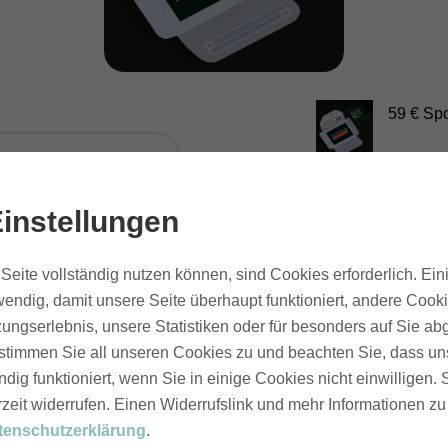
59 € Sp
Verschenke wertvo
Spotguides nehme
instellungen
über 90% der Urla
für einen unverge
Seite vollständig nutzen können, sind Cookies erforderlich. Ein
steckt in einem PD
endig, damit unsere Seite überhaupt funktioniert, andere Cookie
Übernachtungsmögl
ungserlebnis, unsere Statistiken oder für besonders auf Sie ab
te stimmen Sie all unseren Cookies zu und beachten Sie, dass uns
ndig funktioniert, wenn Sie in einige Cookies nicht einwilligen.
Der Gutschein komm
rzeit widerrufen. Einen Widerrufslink und mehr Informationen z
designten Gesche
tenschutzerklärung
.
4-5 Werktagen zu 