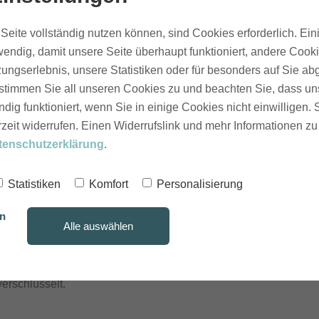
MwSt
. (
19,00
%)
Seite vollständig nutzen können, sind Cookies erforderlich. Ein
endig, damit unsere Seite überhaupt funktioniert, andere Cookie
Gesamt
(inkl.
MwS
ungserlebnis, unsere Statistiken oder für besonders auf Sie ab
te stimmen Sie all unseren Cookies zu und beachten Sie, dass uns
ndig funktioniert, wenn Sie in einige Cookies nicht einwilligen.
rzeit widerrufen. Einen Widerrufslink und mehr Informationen z
tenschutzerklärung
.
Statistiken
Komfort
Personalisierung
rn
Alle auswählen
JETZT
25,00 €
BEZAHLEN
erschlüsselt.