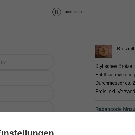
Brotzeitb
Stylisches Brotze
Fühlt sich wohl i
Durchmesser ca. 
Preis inkl. Versan
Rabattcode hinz
Nettopreis
instellungen