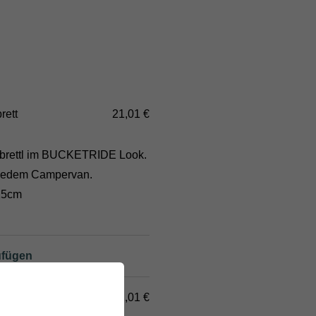
rett
21,01 €
itbrettl im BUCKETRIDE Look.
n jedem Campervan.
25cm
d
ufügen
21,01 €