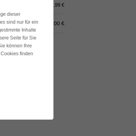
3,99 €
ige dieser
s sind nur für ein
t
.)
25,00 €
gestimmte Inhalte
ere Seite für Sie
 Sie können Ihre
u Cookies finden