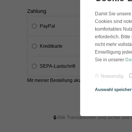
Zahlung
Damit Sie unsere 
Cookies sind notw
PayPal
komfortables Nutz
erforderlich. Bit
nicht mehr vollstä
Kreditkarte
Einwilligung jede
Sie in unserer
Da
SEPA-Lastschrift
Notwendig
Mit meiner Bestellung akzeptiere ich die
AGB
.
Auswahl speiche
🔒
Alle Transaktionen sind sicher und v