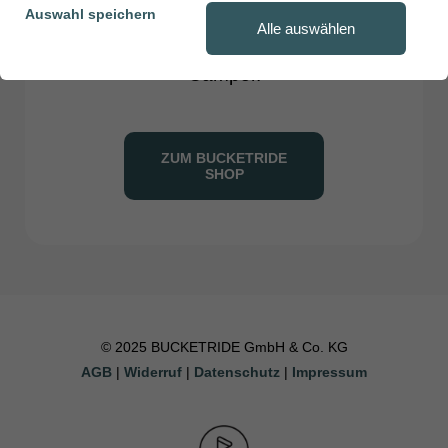
packe deine Erinnerungen an den
Auswahl speichern
Alle auswählen
letzten BUCKETRIDE in deinen
Camper.
ZUM BUCKETRIDE
SHOP
© 2025 BUCKETRIDE GmbH & Co. KG
AGB
|
Widerruf
|
Datenschutz
|
Impressum